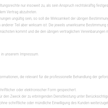
gsrechte nur insoweit zu, als sein Anspruch rechtskräftig festgestel
 dem Vertrag abzutreten.
ngen ungültig sein, so soll die Wirksamkeit der übrigen Bestimmunge
n anderer Teil aber wirksam ist. Die jeweils unwirksame Bestimmung 
 nächsten kommt und die den übrigen vertraglichen Vereinbarungen ni
e in unserem Impressum.
formationen, die relevant für die professionelle Behandlung der gefo
riftlicher oder elektronischer Form gespeichert.
für den Zweck der zu erbringenden Dienstleistung unter Berücksichti
hne schriftliche oder mündliche Einwilligung des Kunden weiterzuge