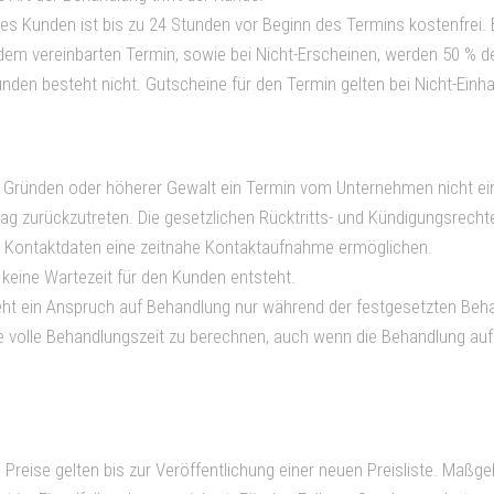
es Kunden ist bis zu 24 Stunden vor Beginn des Termins kostenfrei. 
dem vereinbarten Termin, sowie bei Nicht-Erscheinen, werden 50 % d
nden besteht nicht. Gutscheine für den Termin gelten bei Nicht-Einhal
 Gründen oder höherer Gewalt ein Termin vom Unternehmen nicht ein
rag zurückzutreten. Die gesetzlichen Rücktritts- und Kündigungsrech
nd Kontaktdaten eine zeitnahe Kontaktaufnahme ermöglichen.
t keine Wartezeit für den Kunden entsteht.
teht ein Anspruch auf Behandlung nur während der festgesetzten Be
ie volle Behandlungszeit zu berechnen, auch wenn die Behandlung au
eise gelten bis zur Veröffentlichung einer neuen Preisliste. Maßge