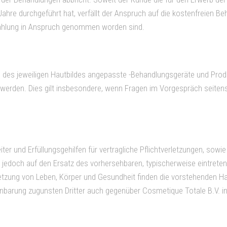
ahre durchgeführt hat, verfällt der Anspruch auf die kostenfreien Be
ahlung in Anspruch genommen worden sind.
es jeweiligen Hautbildes angepasste -Behandlungsgeräte und Produk
n werden. Dies gilt insbesondere, wenn Fragen im Vorgespräch seiten
r und Erfüllungsgehilfen für vertragliche Pflichtverletzungen, sowie 
ung jedoch auf den Ersatz des vorhersehbaren, typischerweise eintret
rletzung von Leben, Körper und Gesundheit finden die vorstehenden
nbarung zugunsten Dritter auch gegenüber Cosmetique Totale B.V. in 