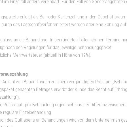
ht im Einzelfall anders vereinbart. Für den Fall von Sonderangeboten 
ngspakets erfolgt als Bar- oder Kartenzahlung in den Geschäftsräum
durch das Lastschriftverfahren erteilt werden oder eine Zahlung au
nschluss an die Behandlung. In begründeten Fällen können Termine
gt nach den Regelungen für das jeweilige Behandlungspaket.
setzliche Mehrwertsteuer (aktuell in Höhe von 19%).
vorauszahlung
 Anzahl von Behandlungen zu einem vergünstigten Preis an („Behan
dlungspaket genannten Betrages erwirbt der Kunde das Recht auf Erb
zahlung“).
Preisrabatt pro Behandlung ergibt sich aus der Differenz zwischen 
 reguläre Einzelbehandlung.
uch des Guthabens an Behandlungen wird von dem Unternehmen gespe