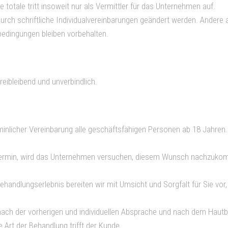
tale tritt insoweit nur als Vermittler für das Unternehmen auf.
rch schriftliche Individualvereinbarungen geändert werden. Andere
edingungen bleiben vorbehalten.
eibleibend und unverbindlich.
nlicher Vereinbarung alle geschäftsfähigen Personen ab 18 Jahren.
ermin, wird das Unternehmen versuchen, diesem Wunsch nachzukom
 Behandlungserlebnis bereiten wir mit Umsicht und Sorgfalt für Sie 
nach der vorherigen und individuellen Absprache und nach dem Haut
Art der Behandlung trifft der Kunde.