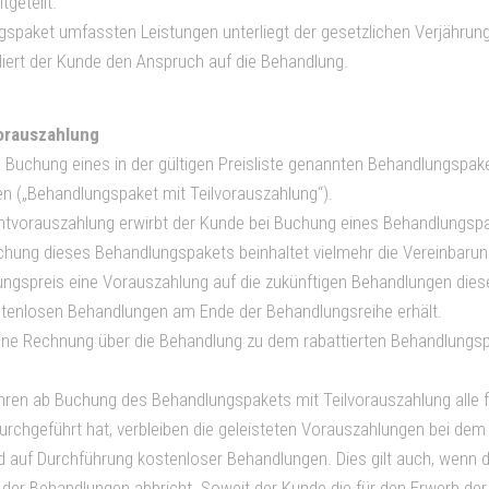
geteilt.
spaket umfassten Leistungen unterliegt der gesetzlichen Verjährung
liert der Kunde den Anspruch auf die Behandlung.
orauszahlung
h Buchung eines in der gültigen Preisliste genannten Behandlungspak
n („Behandlungspaket mit Teilvorauszahlung“).
tvorauszahlung erwirbt der Kunde bei Buchung eines Behandlungspa
chung dieses Behandlungspakets beinhaltet vielmehr die Vereinbarun
gspreis eine Vorauszahlung auf die zukünftigen Behandlungen diese
stenlosen Behandlungen am Ende der Behandlungsreihe erhält.
ne Rechnung über die Behandlung zu dem rabattierten Behandlungspre
Jahren ab Buchung des Behandlungspakets mit Teilvorauszahlung alle
urchgeführt hat, verbleiben die geleisteten Vorauszahlungen bei de
 auf Durchführung kostenloser Behandlungen. Dies gilt auch, wenn 
 der Behandlungen abbricht. Soweit der Kunde die für den Erwerb de