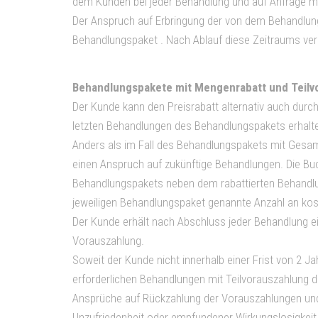
dem Kunden bei jeder Behandlung und auf Anfrage mit
Der Anspruch auf Erbringung der von dem Behandlung
Behandlungspaket . Nach Ablauf diese Zeitraums ver
Behandlungspakete mit Mengenrabatt und Teilv
Der Kunde kann den Preisrabatt alternativ auch durc
letzten Behandlungen des Behandlungspakets erhalte
Anders als im Fall des Behandlungspakets mit Gesam
einen Anspruch auf zukünftige Behandlungen. Die Bu
Behandlungspakets neben dem rabattierten Behandlun
jeweiligen Behandlungspaket genannte Anzahl an ko
Der Kunde erhält nach Abschluss jeder Behandlung ei
Vorauszahlung.
Soweit der Kunde nicht innerhalb einer Frist von 2 
erforderlichen Behandlungen mit Teilvorauszahlung d
Ansprüche auf Rückzahlung der Vorauszahlungen und
Unzufriedenheit oder empfundener Wirkungslosigkeit