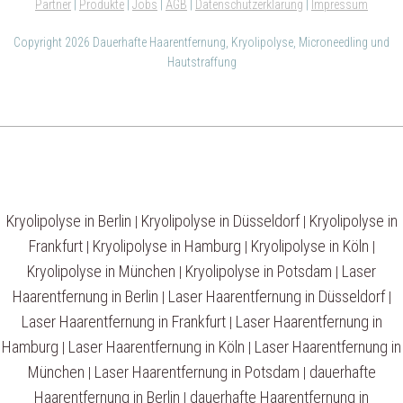
Partner
|
Produkte
|
Jobs
|
AGB
|
Datenschutzerklärung
|
Impressum
Copyright 2026 Dauerhafte Haarentfernung, Kryolipolyse, Microneedling und
Hautstraffung
Kryolipolyse in Berlin
Kryolipolyse in Düsseldorf
Kryolipolyse in
|
|
Frankfurt
Kryolipolyse in Hamburg
Kryolipolyse in Köln
|
|
|
Kryolipolyse in München
Kryolipolyse in Potsdam
Laser
|
|
Haarentfernung in Berlin
Laser Haarentfernung in Düsseldorf
|
|
Laser Haarentfernung in Frankfurt
Laser Haarentfernung in
|
Hamburg
Laser Haarentfernung in Köln
Laser Haarentfernung in
|
|
München
Laser Haarentfernung in Potsdam
dauerhafte
|
|
Haarentfernung in Berlin
dauerhafte Haarentfernung in
|