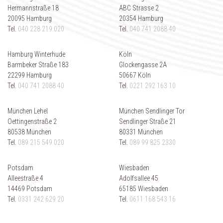
Hermannstraße 18
ABC Strasse 2
20095 Hamburg
20354 Hamburg
Tel.
040 228 219 020
Tel.
040 741 2088 40
Hamburg Winterhude
Köln
Barmbeker Straße 183
Glockengasse 2A
22299 Hamburg
50667 Köln
Tel.
040 741 2088 40
Tel.
0221 292 163 10
München Lehel
München Sendlinger Tor
Oettingenstraße 2
Sendlinger Straße 21
80538 München
80331 München
Tel.
089 215 549 020
Tel.
089 99 825 2330
Potsdam
Wiesbaden
Alleestraße 4
Adolfsallee 45
14469 Potsdam
65185 Wiesbaden
Tel.
0331 242 629 20
Tel.
0611 168 543 16