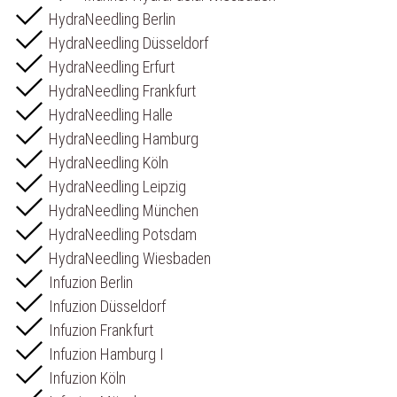
HydraNeedling Berlin
HydraNeedling Düsseldorf
HydraNeedling Erfurt
HydraNeedling Frankfurt
HydraNeedling Halle
HydraNeedling Hamburg
HydraNeedling Köln
HydraNeedling Leipzig
HydraNeedling München
HydraNeedling Potsdam
HydraNeedling Wiesbaden
Infuzion Berlin
Infuzion Düsseldorf
Infuzion Frankfurt
Infuzion Hamburg I
Infuzion Köln