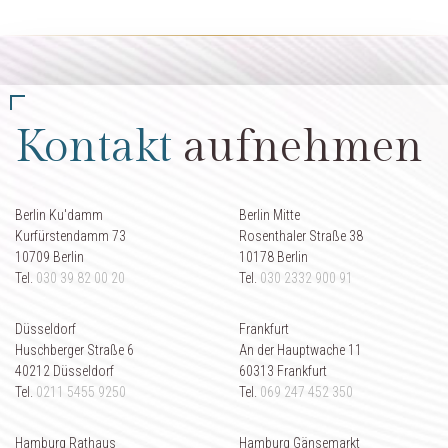
Kontakt
aufnehmen
Berlin Ku'damm
Berlin Mitte
Kurfürstendamm 73
Rosenthaler Straße 38
10709 Berlin
10178 Berlin
Tel.
030 39 82 00 20
Tel.
030 2332 900 91
Düsseldorf
Frankfurt
Huschberger Straße 6
An der Hauptwache 11
40212 Düsseldorf
60313 Frankfurt
Tel.
0211 5455 9250
Tel.
069 247 452 350
Hamburg Rathaus
Hamburg Gänsemarkt