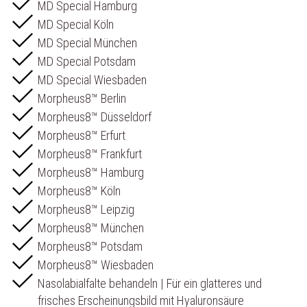
MD Special Hamburg
MD Special Köln
MD Special München
MD Special Potsdam
MD Special Wiesbaden
Morpheus8™ Berlin
Morpheus8™ Düsseldorf
Morpheus8™ Erfurt
Morpheus8™ Frankfurt
Morpheus8™ Hamburg
Morpheus8™ Köln
Morpheus8™ Leipzig
Morpheus8™ München
Morpheus8™ Potsdam
Morpheus8™ Wiesbaden
Nasolabialfalte behandeln | Für ein glatteres und
frisches Erscheinungsbild mit Hyaluronsäure