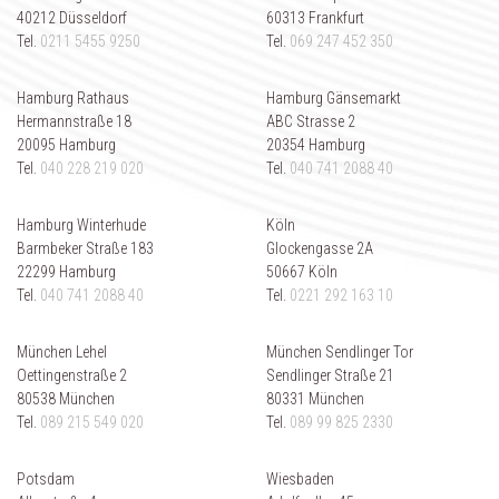
40212 Düsseldorf
60313 Frankfurt
Tel.
0211 5455 9250
Tel.
069 247 452 350
Hamburg Rathaus
Hamburg Gänsemarkt
Hermannstraße 18
ABC Strasse 2
20095 Hamburg
20354 Hamburg
Tel.
040 228 219 020
Tel.
040 741 2088 40
Hamburg Winterhude
Köln
Barmbeker Straße 183
Glockengasse 2A
22299 Hamburg
50667 Köln
Tel.
040 741 2088 40
Tel.
0221 292 163 10
München Lehel
München Sendlinger Tor
Oettingenstraße 2
Sendlinger Straße 21
80538 München
80331 München
Tel.
089 215 549 020
Tel.
089 99 825 2330
Potsdam
Wiesbaden