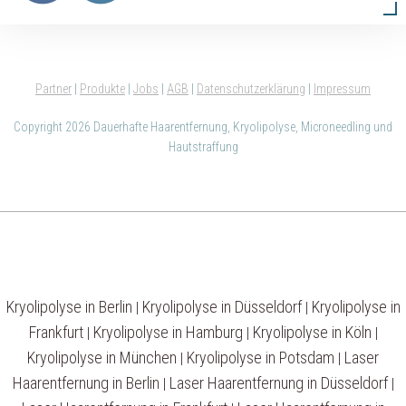
Partner
|
Produkte
|
Jobs
|
AGB
|
Datenschutzerklärung
|
Impressum
Copyright 2026 Dauerhafte Haarentfernung, Kryolipolyse, Microneedling und
Hautstraffung
Kryolipolyse in Berlin
Kryolipolyse in Düsseldorf
Kryolipolyse in
|
|
Frankfurt
Kryolipolyse in Hamburg
Kryolipolyse in Köln
|
|
|
Kryolipolyse in München
Kryolipolyse in Potsdam
Laser
|
|
Haarentfernung in Berlin
Laser Haarentfernung in Düsseldorf
|
|