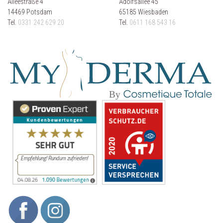
Alleestraße 4
Adolfsallee 45
14469 Potsdam
65185 Wiesbaden
Tel.
0331 242 629 20
Tel.
0611 168 543 16