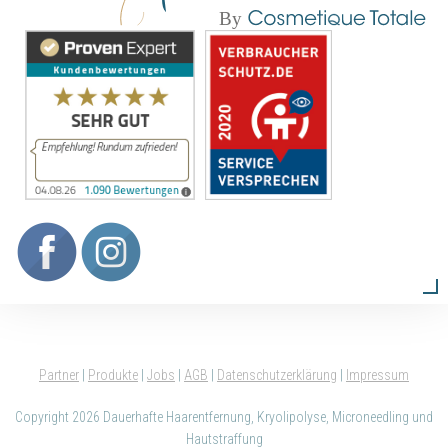
Partner
|
Produkte
|
Jobs
|
AGB
|
Datenschutzerklärung
|
Impressum
Copyright 2026 Dauerhafte Haarentfernung, Kryolipolyse, Microneedling und
Hautstraffung