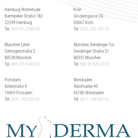
Hamburg Winterhude
Köln
Barmbeker Straße 183
Glockengasse 2A
22299 Hamburg
50667 Köln
Tel.
040 741 2088 40
Tel.
0221 292 163 10
München Lehel
München Sendlinger Tor
Oettingenstraße 2
Sendlinger Straße 21
80538 München
80331 München
Tel.
089 215 549 020
Tel.
089 99 825 2330
Potsdam
Wiesbaden
Alleestraße 4
Adolfsallee 45
14469 Potsdam
65185 Wiesbaden
Tel.
0331 242 629 20
Tel.
0611 168 543 16