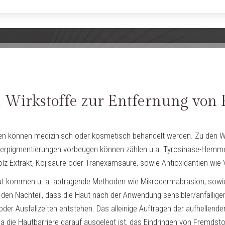
 Wirkstoffe zur Entfernung von 
en können medizinisch oder kosmetisch behandelt werden. Zu den Wi
perpigmentierungen vorbeugen können zählen u.a. Tyrosinase-Hemmer 
lz-Extrakt, Kojisäure oder Tranexamsäure, sowie Antioxidantien wie
Haut kommen u. a. abtragende Methoden wie Mikrodermabrasion, sowie
n Nachteil, dass die Haut nach der Anwendung sensibler/anfälliger 
 oder Ausfallzeiten entstehen. Das alleinige Auftragen der aufhellend
da die Hautbarriere darauf ausgelegt ist, das Eindringen von Fremdst