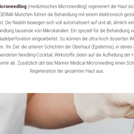
icroneedling
(medizinisches Microneedling) regeneriert die Haut si
YDERMA München führen die Behandlung mit einem elektronisch geste
st. Die Nadeln bewegen sich voll automatisiert auf und ab, ähnlich e
dlung tausende von Mikrokanälen. Ein speziell für die Behandlung v
adelperforation eingearbeitet. So können die ultra hoch dosierten W
n. Ihr Ziel: die unteren Schichten der Oberhaut (Epidermis), in denen d
endeten Needling-Cocktail, Wirkstoffe zielen auf die Aufhellung de
te ab. Zusätzlich übt das Männer Medical Microneedling einen Schlü
Regeneration der gesamten Haut aus.