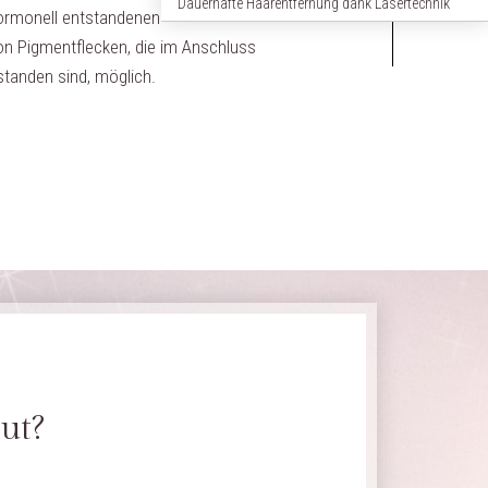
Dauerhafte Haarentfernung dank Lasertechnik
hormonell entstandenen
Dehnungsstreifen behandeln lassen
n Pigmentflecken, die im Anschluss
standen sind, möglich.
ut?