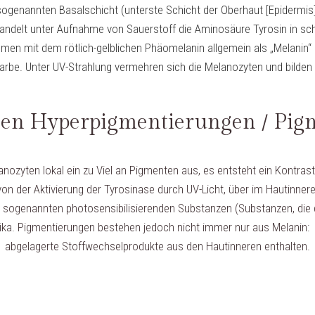
 sogenannten Basalschicht (unterste Schicht der Oberhaut [Epidermis
delt unter Aufnahme von Sauerstoff die Aminosäure Tyrosin in sc
en mit dem rötlich-gelblichen Phäomelanin allgemein als „Melanin“ 
farbe.
Unter UV-Strahlung vermehren sich die Melanozyten und bilden 
hen Hyperpigmentierungen / Pigm
lanozyten lokal ein zu Viel an Pigmenten aus, es entsteht ein Kontra
: von der Aktivierung der Tyrosinase durch UV-Licht, über im Hautinn
u sogenannten photosensibilisierenden Substanzen (Substanzen, die d
a. Pigmentierungen bestehen jedoch nicht immer nur aus Melanin: im
abgelagerte Stoffwechselprodukte aus den Hautinneren enthalten.