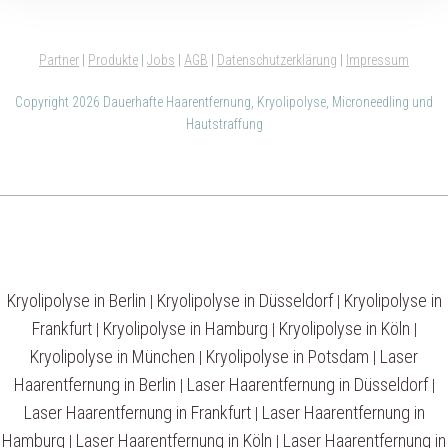
Partner
|
Produkte
|
Jobs
|
AGB
|
Datenschutzerklärung
|
Impressum
Copyright 2026 Dauerhafte Haarentfernung, Kryolipolyse, Microneedling und
Hautstraffung
Kryolipolyse in Berlin
Kryolipolyse in Düsseldorf
Kryolipolyse in
|
|
Frankfurt
Kryolipolyse in Hamburg
Kryolipolyse in Köln
|
|
|
Kryolipolyse in München
Kryolipolyse in Potsdam
Laser
|
|
Haarentfernung in Berlin
Laser Haarentfernung in Düsseldorf
|
|
Laser Haarentfernung in Frankfurt
Laser Haarentfernung in
|
Hamburg
Laser Haarentfernung in Köln
Laser Haarentfernung in
|
|