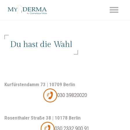
Toggle
navigati
Du hast die Wahl
Kurfürstendamm 73 | 10709 Berlin
030 39820020
Rosenthaler Straße 38 | 10178 Berlin
030 2332 900 91