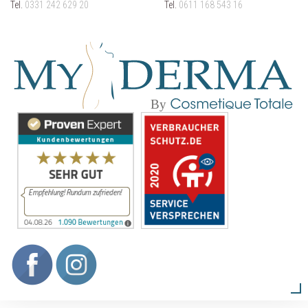
Tel.
0331 242 629 20
Tel.
0611 168 543 16