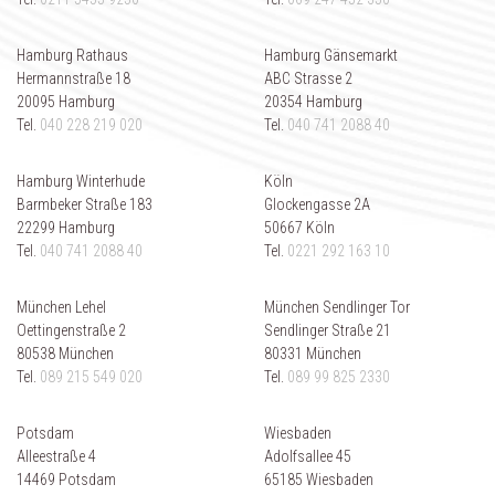
Hamburg Rathaus
Hamburg Gänsemarkt
Hermannstraße 18
ABC Strasse 2
20095 Hamburg
20354 Hamburg
Tel.
040 228 219 020
Tel.
040 741 2088 40
Hamburg Winterhude
Köln
Barmbeker Straße 183
Glockengasse 2A
22299 Hamburg
50667 Köln
Tel.
040 741 2088 40
Tel.
0221 292 163 10
München Lehel
München Sendlinger Tor
Oettingenstraße 2
Sendlinger Straße 21
80538 München
80331 München
Tel.
089 215 549 020
Tel.
089 99 825 2330
Potsdam
Wiesbaden
Alleestraße 4
Adolfsallee 45
14469 Potsdam
65185 Wiesbaden