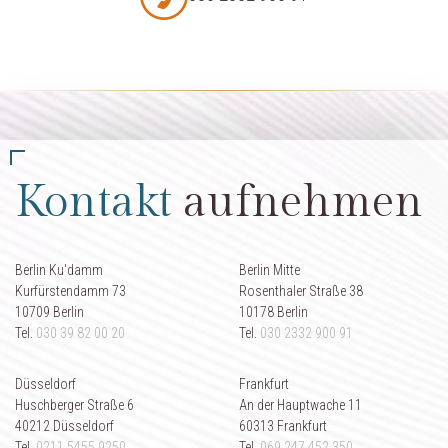
Kontakt
aufnehmen
Berlin Ku'damm
Berlin Mitte
Kurfürstendamm 73
Rosenthaler Straße 38
10709 Berlin
10178 Berlin
Tel.
030 39 82 00 20
Tel.
030 2332 900 91
Düsseldorf
Frankfurt
Huschberger Straße 6
An der Hauptwache 11
40212 Düsseldorf
60313 Frankfurt
Tel.
0211 5455 9250
Tel.
069 247 452 350