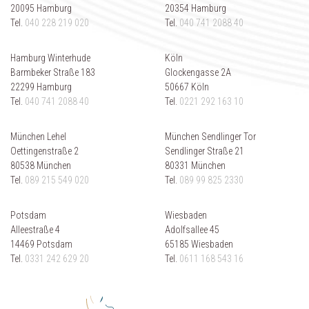
20095 Hamburg
20354 Hamburg
Tel.
040 228 219 020
Tel.
040 741 2088 40
Hamburg Winterhude
Köln
Barmbeker Straße 183
Glockengasse 2A
22299 Hamburg
50667 Köln
Tel.
040 741 2088 40
Tel.
0221 292 163 10
München Lehel
München Sendlinger Tor
Oettingenstraße 2
Sendlinger Straße 21
80538 München
80331 München
Tel.
089 215 549 020
Tel.
089 99 825 2330
Potsdam
Wiesbaden
Alleestraße 4
Adolfsallee 45
14469 Potsdam
65185 Wiesbaden
Tel.
0331 242 629 20
Tel.
0611 168 543 16