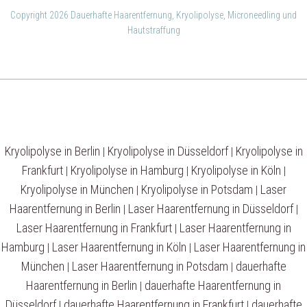
Copyright 2026 Dauerhafte Haarentfernung, Kryolipolyse, Microneedling und
Hautstraffung
Kryolipolyse in Berlin
Kryolipolyse in Düsseldorf
Kryolipolyse in
|
|
Frankfurt
Kryolipolyse in Hamburg
Kryolipolyse in Köln
|
|
|
Kryolipolyse in München
Kryolipolyse in Potsdam
Laser
|
|
Haarentfernung in Berlin
Laser Haarentfernung in Düsseldorf
|
|
Laser Haarentfernung in Frankfurt
Laser Haarentfernung in
|
Hamburg
Laser Haarentfernung in Köln
Laser Haarentfernung in
|
|
München
Laser Haarentfernung in Potsdam
dauerhafte
|
|
Haarentfernung in Berlin
dauerhafte Haarentfernung in
|
Düsseldorf
dauerhafte Haarentfernung in Frankfurt
dauerhafte
|
|