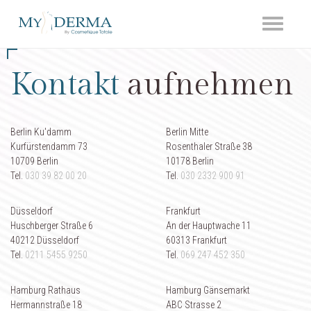
Toggle
navigati
Kontakt
aufnehmen
Berlin Ku'damm
Berlin Mitte
Kurfürstendamm 73
Rosenthaler Straße 38
10709 Berlin
10178 Berlin
Tel.
030 39 82 00 20
Tel.
030 2332 900 91
Düsseldorf
Frankfurt
Huschberger Straße 6
An der Hauptwache 11
40212 Düsseldorf
60313 Frankfurt
Tel.
0211 5455 9250
Tel.
069 247 452 350
Hamburg Rathaus
Hamburg Gänsemarkt
Hermannstraße 18
ABC Strasse 2