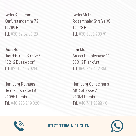
Berlin Ku'damm
Berlin Mitte
Kurfürstendamm 73
Rosenthaler Straße 38
10709 Berlin
10178 Berlin
Tel.
030 39 82 00 20
Tel.
030 2332 900 91
Düsseldorf
Frankfurt
Huschberger Straße 6
An der Hauptwache 11
40212 Düsseldorf
60313 Frankfurt
Tel.
0211 5455 9250
Tel.
069 247 452 350
Hamburg Rathaus
Hamburg Gänsemarkt
Hermannstraße 18
ABC Strasse 2
20095 Hamburg
20354 Hamburg
Tel.
040 228 219 020
Tel.
040 741 2088 40
Hamburg Winterhude
Köln
Barmbeker Straße 183
Glockengasse 2A
JETZT TERMIN BUCHEN
22299 Hamburg
50667 Köln