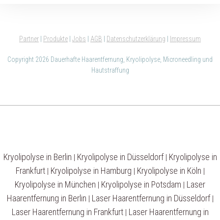
Partner
|
Produkte
|
Jobs
|
AGB
|
Datenschutzerklärung
|
Impressum
Copyright 2026 Dauerhafte Haarentfernung, Kryolipolyse, Microneedling und
Hautstraffung
Kryolipolyse in Berlin
Kryolipolyse in Düsseldorf
Kryolipolyse in
|
|
Frankfurt
Kryolipolyse in Hamburg
Kryolipolyse in Köln
|
|
|
Kryolipolyse in München
Kryolipolyse in Potsdam
Laser
|
|
Haarentfernung in Berlin
Laser Haarentfernung in Düsseldorf
|
|
Laser Haarentfernung in Frankfurt
Laser Haarentfernung in
|