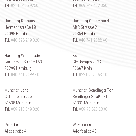
Tel.
0211 5455 9250
Tel.
069 247 452 350
Hamburg Rathaus
Hamburg Gänsemarkt
Hermannstraße 18
ABC Strasse 2
20095 Hamburg
20354 Hamburg
Tel.
040 228 219 020
Tel.
040 741 2088 40
Hamburg Winterhude
Köln
Barmbeker Straße 183
Glockengasse 2A
22299 Hamburg
50667 Köln
Tel.
040 741 2088 40
Tel.
0221 292 163 10
München Lehel
München Sendlinger Tor
Oettingenstraße 2
Sendlinger Straße 21
80538 München
80331 München
Tel.
089 215 549 020
Tel.
089 99 825 2330
Potsdam
Wiesbaden
Alleestraße 4
Adolfsallee 45