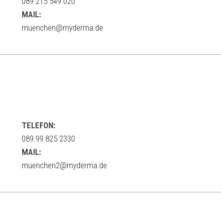
089 215 549 020
MAIL:
muenchen@myderma.de
TELEFON:
089 99 825 2330
MAIL:
muenchen2@myderma.de