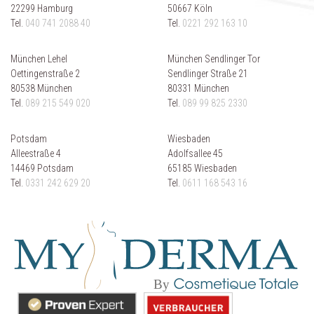
22299 Hamburg
50667 Köln
Tel.
040 741 2088 40
Tel.
0221 292 163 10
München Lehel
München Sendlinger Tor
Oettingenstraße 2
Sendlinger Straße 21
80538 München
80331 München
Tel.
089 215 549 020
Tel.
089 99 825 2330
Potsdam
Wiesbaden
Alleestraße 4
Adolfsallee 45
14469 Potsdam
65185 Wiesbaden
Tel.
0331 242 629 20
Tel.
0611 168 543 16