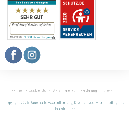
Partner
|
Produkte
|
Jobs
|
AGB
|
Datenschutzerklärung
|
Impressum
Copyright 2026 Dauerhafte Haarentfernung, Kryolipolyse, Microneedling und
Hautstraffung