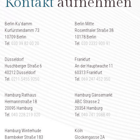
Kontakt
aufnehmen
Berlin Ku'damm
Berlin Mitte
Kurfürstendamm 73
Rosenthaler Straße 38
10709 Berlin
10178 Berlin
Tel.
030 39 82 00 20
Tel.
030 2332 900 91
Düsseldorf
Frankfurt
Huschberger Straße 6
An der Hauptwache 11
40212 Düsseldorf
60313 Frankfurt
Tel.
0211 5455 9250
Tel.
069 247 452 350
Hamburg Rathaus
Hamburg Gänsemarkt
Hermannstraße 18
ABC Strasse 2
20095 Hamburg
20354 Hamburg
Tel.
040 228 219 020
Tel.
040 741 2088 40
Hamburg Winterhude
Köln
Barmbeker Straße 183
Glockengasse 2A