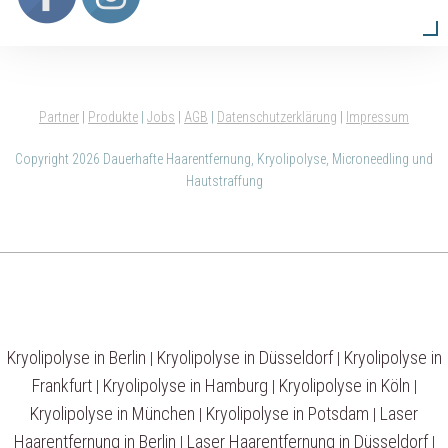
Partner
|
Produkte
|
Jobs
|
AGB
|
Datenschutzerklärung
|
Impressum
Copyright 2026 Dauerhafte Haarentfernung, Kryolipolyse, Microneedling und
Hautstraffung
Kryolipolyse in Berlin
Kryolipolyse in Düsseldorf
Kryolipolyse in
|
|
Frankfurt
Kryolipolyse in Hamburg
Kryolipolyse in Köln
|
|
|
Kryolipolyse in München
Kryolipolyse in Potsdam
Laser
|
|
Haarentfernung in Berlin
Laser Haarentfernung in Düsseldorf
|
|