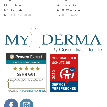
Potsdam
Wiesbaden
Alleestraße 4
Adolfsallee 45
14469 Potsdam
65185 Wiesbaden
Tel.
0331 242 629 20
Tel.
0611 168 543 16